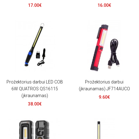
17.00€
16.00€
Prožektorius darbui LED COB
Prožektorius darbui
6W QUATROS QS16115
(įkraunamas) JF714AUCO
(įkraunamas)
9.60€
38.00€