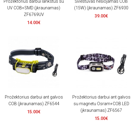
Prožektorius darbui lankstus su
Šviestuvas nešiojamas COB
UV COB+SMD (įkraunamas)
(15W) (įkraunamas) ZF6930
ZF6769UV
39.00€
14.00€
Prožektorius darbui ant galvos
Prožektorius darbui ant galvos
COB (įkraunamas) ZF6544
su magnetu Osram+COB LED
(įkraunamas) ZF6567
15.00€
15.00€