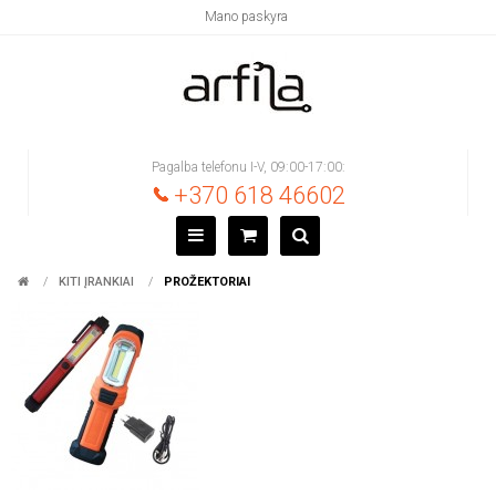
Mano paskyra
Pagalba telefonu I-V, 09:00-17:00:
+370 618 46602
KITI ĮRANKIAI
PROŽEKTORIAI