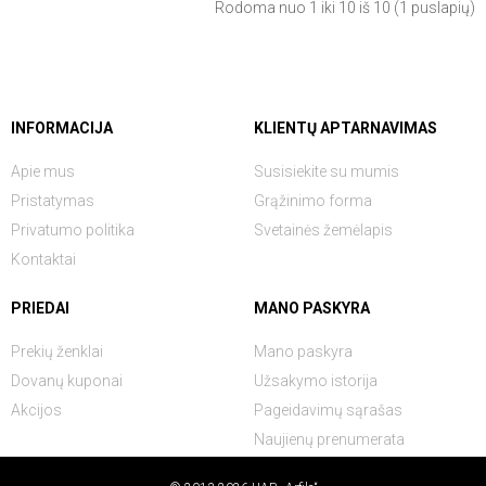
Rodoma nuo 1 iki 10 iš 10 (1 puslapių)
INFORMACIJA
KLIENTŲ APTARNAVIMAS
Apie mus
Susisiekite su mumis
Pristatymas
Grąžinimo forma
Privatumo politika
Svetainės žemėlapis
Kontaktai
PRIEDAI
MANO PASKYRA
Prekių ženklai
Mano paskyra
Dovanų kuponai
Užsakymo istorija
Akcijos
Pageidavimų sąrašas
Naujienų prenumerata