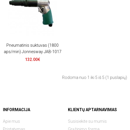
Pneumatinis suktuvas (1800
aps/min) Jonnesway JAB-1017
132.00€
Rodoma nuo 1 iki 5 iš 5 (1 puslapių)
INFORMACIJA
KLIENTŲ APTARNAVIMAS
Apie mus
Susisiekite su mumis
Pristatymas
Grąžinimo forma