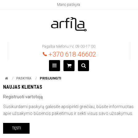
Mano paskyra
Pagalba telefonu I-V, 09:00-17:00:
+370 618 46602
PASKYRA
PRISIJUNGTI
NAUJAS KLIENTAS
Registruoti vartotoją
Susikurdami paskyrą galėsite apsipirkti greičiau, būsite informuotas
apie užsakymo būsenos pakeitimus ir sekti visus savo užsakymus.
TĘSTI