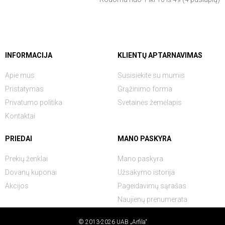
INFORMACIJA
KLIENTŲ APTARNAVIMAS
Apie mus
Susisiekite su mumis
Pristatymas
Grąžinimo forma
Privatumo politika
Svetainės žemėlapis
Kontaktai
PRIEDAI
MANO PASKYRA
Prekių ženklai
Mano paskyra
Dovanų kuponai
Užsakymo istorija
Akcijos
Pageidavimų sąrašas
Naujienų prenumerata
© 2013-2026 UAB „Arfila“