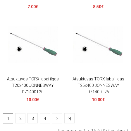
7.00€
8.50€
Atsuktuvas TORX labai ilgas
Atsuktuvas TORX labai ilgas
T20x400 JONNESWAY
T25x400 JONNESWAY
D71400T20
D71400T25
10.00€
10.00€
1
2
3
4
>
>|
Rodoma nuo 1 iki 16 iš 49 (4 puslapių)