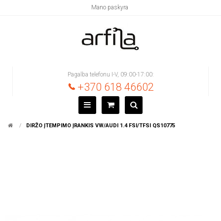
Mano paskyra
Pagalba telefonu I-V, 09:00-17:00:
+370 618 46602
DIRŽO ĮTEMPIMO ĮRANKIS VW/AUDI 1.4 FSI/TFSI QS10775