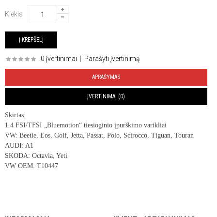
Kiekis
0 įvertinimai
|
Parašyti įvertinimą
APRAŠYMAS
ĮVERTINIMAI (0)
Skirtas:
1.4 FSI/TFSI „Bluemotion“ tiesioginio įpurškimo varikliai
VW: Beetle, Eos, Golf, Jetta, Passat, Polo, Scirocco, Tiguan, Touran
AUDI: A1
SKODA: Octavia, Yeti
VW OEM: T10447