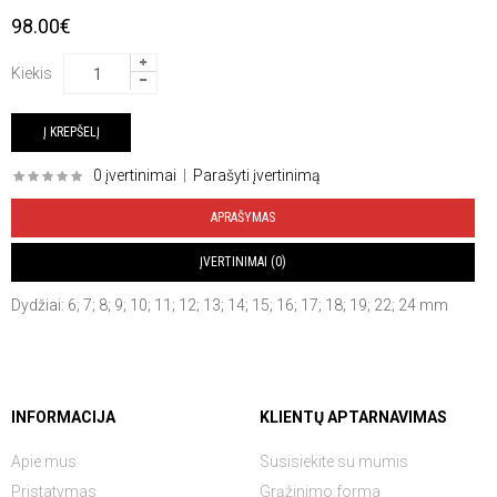
98.00€
Kiekis
0 įvertinimai
|
Parašyti įvertinimą
APRAŠYMAS
ĮVERTINIMAI (0)
Dydžiai: 6; 7; 8; 9; 10; 11; 12; 13; 14; 15; 16; 17; 18; 19; 22; 24 mm
INFORMACIJA
KLIENTŲ APTARNAVIMAS
Apie mus
Susisiekite su mumis
Pristatymas
Grąžinimo forma