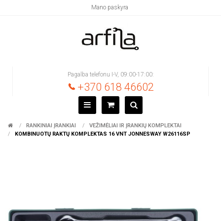
Mano paskyra
Pagalba telefonu I-V, 09:00-17:00:
+370 618 46602
RANKINIAI ĮRANKIAI
VEŽIMĖLIAI IR ĮRANKIŲ KOMPLEKTAI
KOMBINUOTŲ RAKTŲ KOMPLEKTAS 16 VNT JONNESWAY W26116SP