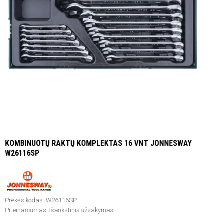
KOMBINUOTŲ RAKTŲ KOMPLEKTAS 16 VNT JONNESWAY
W26116SP
Prekės kodas:
W26116SP
Prieinamumas:
Išankstinis užsakymas