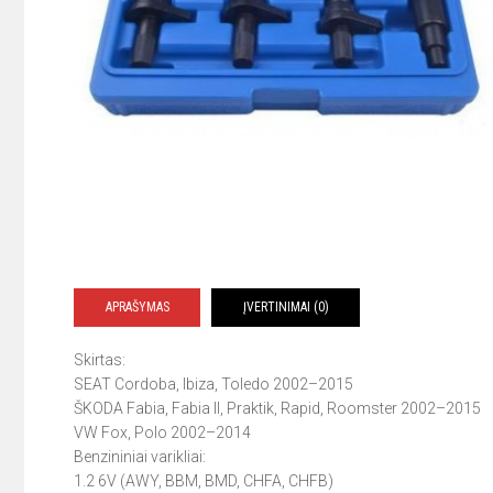
APRAŠYMAS
ĮVERTINIMAI (0)
Skirtas:
SEAT
Cordoba, Ibiza, Toledo 2002–2015
ŠKODA
Fabia, Fabia II, Praktik, Rapid, Roomster 2002–2015
VW
Fox, Polo 2002–2014
Benzininiai varikliai:
1.2 6V (AWY, BBM, BMD, CHFA, CHFB)