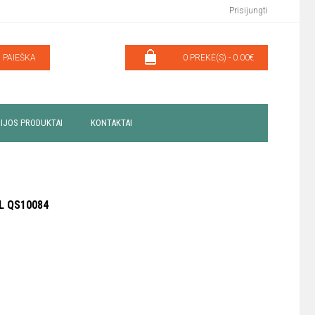
Prisijungti
PAIEŠKA
0 PREKĖ(S) - 0.00€
IJOS PRODUKTAI
KONTAKTAI
L QS10084