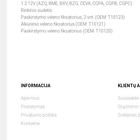
1.2 12V (AZQ, BME, BXV, BZG, CEVA, CGPA, CGPB, CGPC)
Rinkinio sudėtis:
Paskirstymo veleno fiksatorius, 2 vnt. (OEM: T10123)
Alkūninio veleno fiksatorius (OEM: T10121)
Paskirstymo veleno fiksatorius (OEM: T10120)
INFORMACIJA
KLIENTŲ 
Apie mus
Susisiekit
Pristatymas
Grąžinimo
Privatumo politika
Svetainės 
Kontaktai