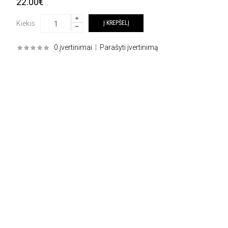
22.00€
Kiekis
0 įvertinimai
|
Parašyti įvertinimą