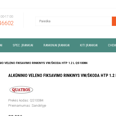
9:00-17:00:
46602
AI
SPEC. ĮRANKIAI
RANKINIAI ĮRANKIAI
KITI ĮRANKIAI
CHEM
IO VELENO FIKSAVIMO RINKINYS VW/ŠKODA HTP 1.2 L QS10084
ALKŪNINIO VELENO FIKSAVIMO RINKINYS VW/ŠKODA HTP 1.2 
Prekės kodas:
QS10084
Prieinamumas:
Sandėlyje