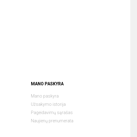
MANO PASKYRA
Mano paskyra
Užsakymo istorija
Pageidavimų sąrašas
Naujienų prenumerata