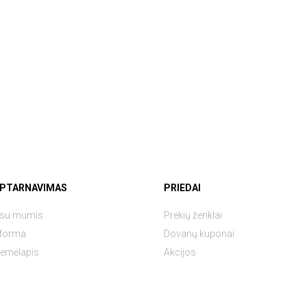
APTARNAVIMAS
PRIEDAI
e su mumis
Prekių ženklai
 forma
Dovanų kuponai
žemėlapis
Akcijos