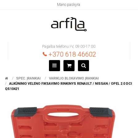
Mano paskyra
Pagalba telefonu I-V, 09:00-17:00:
+370 618 46602
SPEC. ĮRANKIAI
VARIKLIO BLOKAVIMO ĮRANKIAI
ALKŪNINIO VELENO FIKSAVIMO RINKINYS RENAULT / NISSAN / OPEL 2.0 DCI
QS10421