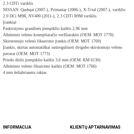
2.3 CDTi variklis
NISSAN: Qashqai (2007-), Primastar (2006-), X-Trial (2007-), variklis:
2.0 DCi M9R, NV400 (2011-), 2.3 CDTi R9M variklis
Įrankiai:
Paskirstymo grandinės įtempiklio kaištis 2,96 mm
Alkūninio veleno krumpliaračio veržliaraktis (OEM: MOT 1770)
Skirstomojo veleno fiksavimo įrankis (OEM: MOT 1769)
Įrankis, skirtas automatiškai susireguliuoti dvigubo skirstomojo veleno
pavarai (OEM: MOT 1773)
Priedo diržo įtempiklio kaištis 3,6 mm (OEM: KM 6130)
Alkūninio veleno fiksavimo kaištis (OEM: MOT 1766)
4 mm šešiabriaunis raktas
INFORMACIJA
KLIENTŲ APTARNAVIMAS