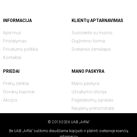
INFORMACIJA
KLIENTŲ APTARNAVIMAS
Apie mus
Susisiekite su mumis
Pristatymas
Grąžinimo forma
Privatumo politika
Svetainės žemėlapis
Kontaktai
PRIEDAI
MANO PASKYRA
Prekių ženklai
Mano paskyra
Dovanų kuponai
Užsakymo istorija
Akcijos
Pageidavimų sąrašas
Naujienų prenumerata
© 2013-2026 UAB „Arfila“
Be UAB „Arfila“ sutikimo draudžiama kopijuoti ir platinti svetainėje esančią
informaciją