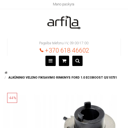
Mano paskyra
Pagalba telefonu I-V, 09:00-17:00:
+370 618 46602
ALKŪNINIO VELENO FIKSAVIMO RINKINYS FORD 1.0 ECOBOOST QS10731
-44%