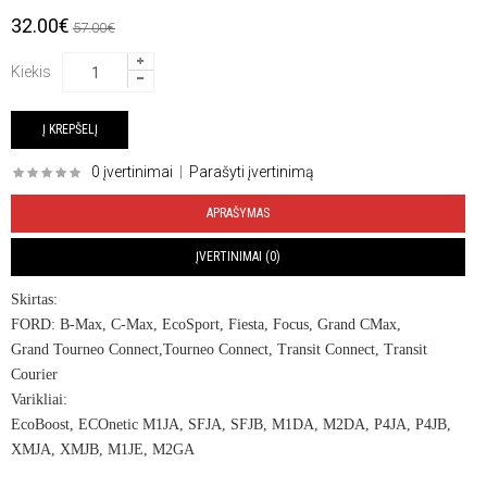
32.00€
57.00€
Kiekis
0 įvertinimai
|
Parašyti įvertinimą
APRAŠYMAS
ĮVERTINIMAI (0)
Skirtas:
FORD: B-Max, C-Max, EcoSport, Fiesta, Focus, Grand CMax,
Grand Tourneo Connect,Tourneo Connect, Transit Connect, Transit
Courier
Varikliai:
EcoBoost, ECOnetic M1JA, SFJA, SFJB, M1DA, M2DA, P4JA, P4JB,
XMJA, XMJB, M1JE, M2GA