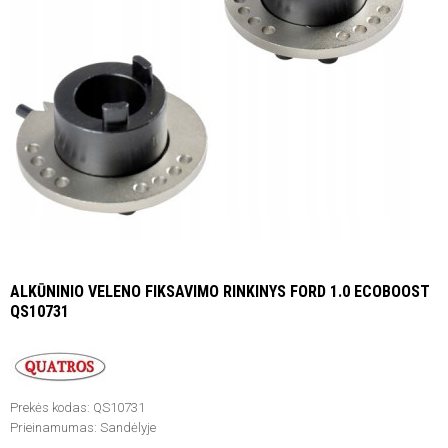
ALKŪNINIO VELENO FIKSAVIMO RINKINYS FORD 1.0 ECOBOOST
QS10731
Prekės kodas:
QS10731
Prieinamumas:
Sandėlyje