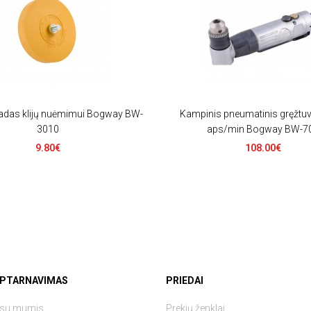
adas klijų nuėmimui Bogway BW-
Kampinis pneumatinis gręžtu
3010
aps/min Bogway BW-7
9.80€
108.00€
APTARNAVIMAS
PRIEDAI
e su mumis
Prekių ženklai