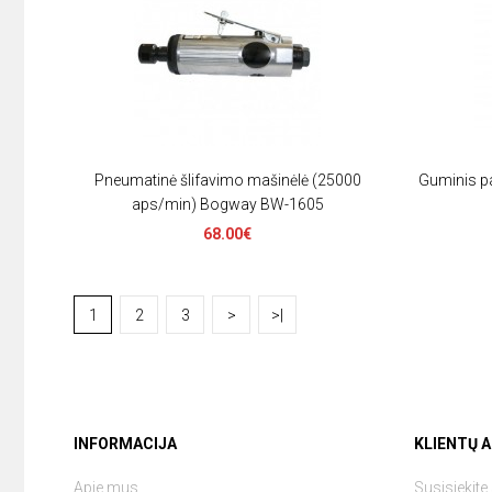
Pneumatinė šlifavimo mašinėlė (25000
Guminis p
aps/min) Bogway BW-1605
68.00€
1
2
3
>
>|
INFORMACIJA
KLIENTŲ 
Apie mus
Susisiekit