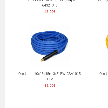
Smūginis šarnyras 1/2" Bogway A-
Smūgi
64321016
13.00€
Oro žarna 10x15x15m 3/8" BW-CBA1015-
Oro ž
15M
32.00€