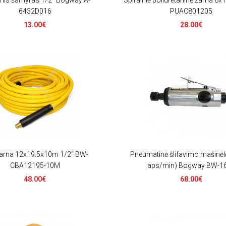
nis šarnyras 1/2" Bogway A-
Spiralinė poliuretaninė žarna 8
6432D016
PUAC801205
13.00€
28.00€
arna 12x19.5x10m 1/2" BW-
Pneumatinė šlifavimo mašinėl
CBA12195-10M
aps/min) Bogway BW-1
48.00€
68.00€