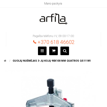
Mano paskyra
Pagalba telefonu I-V, 09:00-17:00:
+370 618 46602
GUOLIŲ NUĖMĖJAS 3-JŲ KOJŲ 90X100 MM QUATROS QS11181