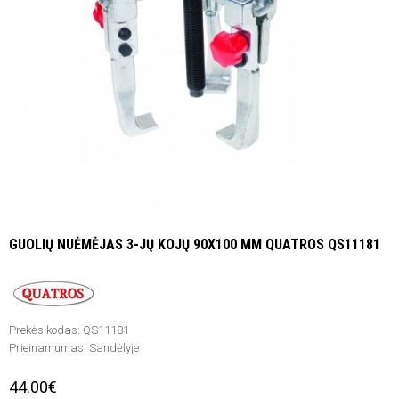
GUOLIŲ NUĖMĖJAS 3-JŲ KOJŲ 90X100 MM QUATROS QS11181
Prekės kodas:
QS11181
Prieinamumas:
Sandėlyje
44.00€