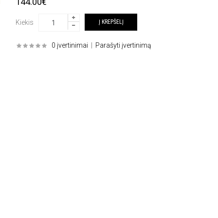
144.00€
Kiekis
0 įvertinimai
|
Parašyti įvertinimą