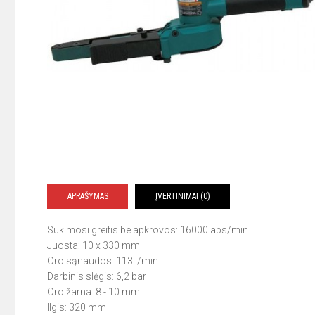
APRAŠYMAS
ĮVERTINIMAI (0)
Sukimosi greitis be apkrovos: 16000 aps/min
Juosta: 10 x 330 mm
Oro sąnaudos: 113 l/min
Darbinis slėgis: 6,2 bar
Oro žarna: 8 - 10 mm
Ilgis: 320 mm