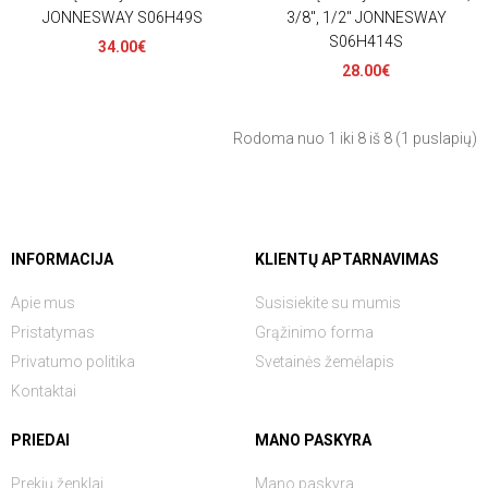
JONNESWAY S06H49S
3/8", 1/2" JONNESWAY
S06H414S
34.00€
28.00€
Rodoma nuo 1 iki 8 iš 8 (1 puslapių)
INFORMACIJA
KLIENTŲ APTARNAVIMAS
Apie mus
Susisiekite su mumis
Pristatymas
Grąžinimo forma
Privatumo politika
Svetainės žemėlapis
Kontaktai
PRIEDAI
MANO PASKYRA
Prekių ženklai
Mano paskyra