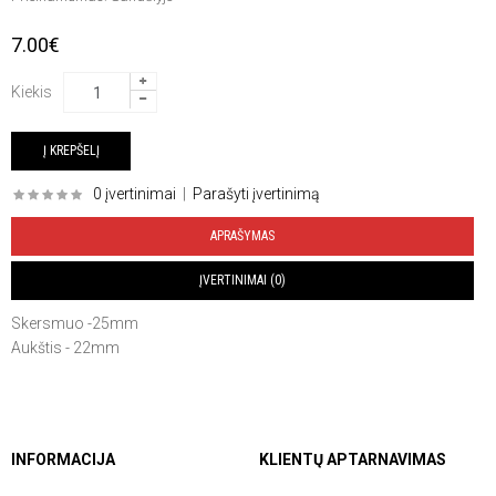
7.00€
Kiekis
0 įvertinimai
|
Parašyti įvertinimą
APRAŠYMAS
ĮVERTINIMAI (0)
Skersmuo -25mm
Aukštis - 22mm
INFORMACIJA
KLIENTŲ APTARNAVIMAS