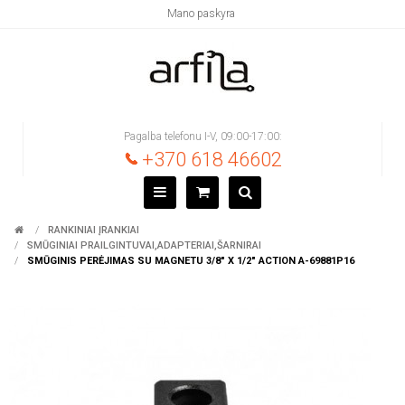
Mano paskyra
Pagalba telefonu I-V, 09:00-17:00:
+370 618 46602
RANKINIAI ĮRANKIAI
SMŪGINIAI PRAILGINTUVAI,ADAPTERIAI,ŠARNIRAI
SMŪGINIS PERĖJIMAS SU MAGNETU 3/8" X 1/2" ACTION A-69881P16