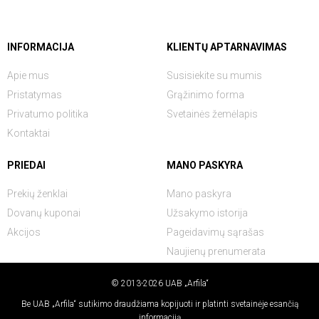
INFORMACIJA
KLIENTŲ APTARNAVIMAS
Apie mus
Susisiekite su mumis
Pristatymas
Grąžinimo forma
Privatumo politika
Svetainės žemėlapis
Kontaktai
PRIEDAI
MANO PASKYRA
Prekių ženklai
Mano paskyra
Dovanų kuponai
Užsakymo istorija
Akcijos
Pageidavimų sąrašas
Naujienų prenumerata
© 2013-2026 UAB „Arfila“
Be UAB „Arfila“ sutikimo draudžiama kopijuoti ir platinti svetainėje esančią
informaciją