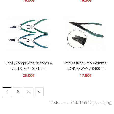
10.00€
16.50€
Replių komplektas žiedams 4
Replės fiksavimo žiedams
vnt TSTOP TS-71004
JONNESWAY AI040006
25.00€
17.80€
1
2
>
>|
Rodoma nuo 1 iki 16 iš 17 (2 puslapių)