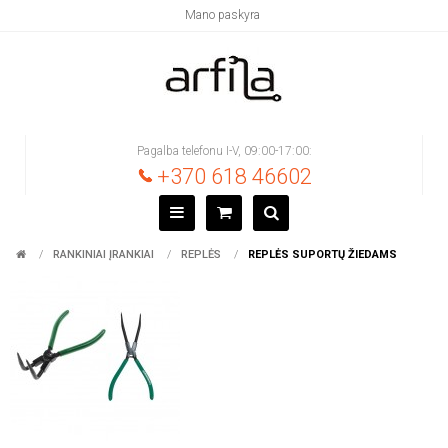
Mano paskyra
Pagalba telefonu I-V, 09:00-17:00:
+370 618 46602
RANKINIAI ĮRANKIAI
REPLĖS
REPLĖS SUPORTŲ ŽIEDAMS