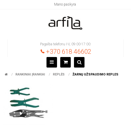
Mano paskyra
Pagalba telefonu I-V, 09:00-17:00:
+370 618 46602
RANKINIAI ĮRANKIAI
REPLĖS
ŽARNŲ UŽSPAUDIMO REPLES