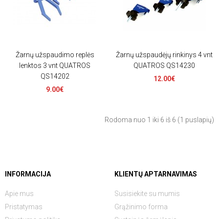
Žarnų užspaudimo replės
Žarnų užspaudėjų rinkinys 4 vnt
lenktos 3 vnt QUATROS
QUATROS QS14230
QS14202
12.00€
9.00€
Rodoma nuo 1 iki 6 iš 6 (1 puslapių)
INFORMACIJA
KLIENTŲ APTARNAVIMAS
Apie mus
Susisiekite su mumis
Pristatymas
Grąžinimo forma