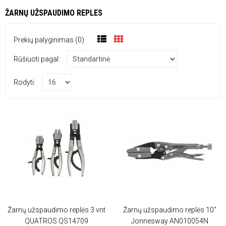
ŽARNŲ UŽSPAUDIMO REPLES
Prekių palyginimas (0)
Rūšiuoti pagal:
Rodyti:
Žarnų užspaudimo replės 3 vnt
Žarnų užspaudimo replės 10"
QUATROS QS14709
Jonnesway AN010054N