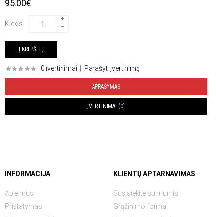
95.00€
Kiekis
0 įvertinimai
|
Parašyti įvertinimą
APRAŠYMAS
ĮVERTINIMAI (0)
INFORMACIJA
KLIENTŲ APTARNAVIMAS
Apie mus
Susisiekite su mumis
Pristatymas
Grąžinimo forma