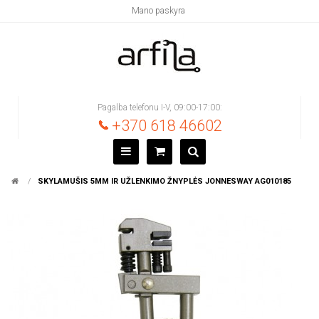
Mano paskyra
Pagalba telefonu I-V, 09:00-17:00:
+370 618 46602
SKYLAMUŠIS 5MM IR UŽLENKIMO ŽNYPLĖS JONNESWAY AG010185