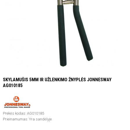
SKYLAMUŠIS 5MM IR UŽLENKIMO ŽNYPLĖS JONNESWAY
AG010185
Prekės kodas:
AG010185
Prieinamumas:
Yra sandėlyje