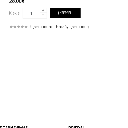
28.00€
Kiekis
0 įvertinimai
|
Parašyti įvertinimą