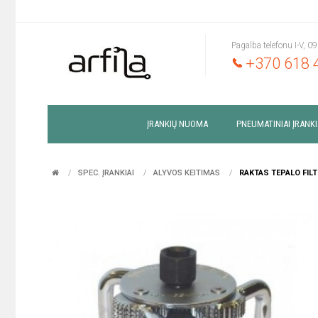
Pagalba telefonu I-V, 0
+370 618 
ĮRANKIŲ NUOMA
PNEUMATINIAI ĮRANKI
SPEC. ĮRANKIAI
ALYVOS KEITIMAS
RAKTAS TEPALO FIL