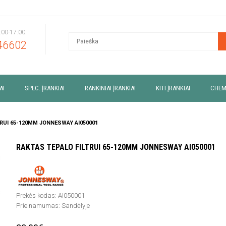
9:00-17:00:
46602
AI
SPEC. ĮRANKIAI
RANKINIAI ĮRANKIAI
KITI ĮRANKIAI
CHEM
TRUI 65-120MM JONNESWAY AI050001
RAKTAS TEPALO FILTRUI 65-120MM JONNESWAY AI050001
Prekės kodas:
AI050001
Prieinamumas:
Sandėlyje