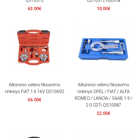
QS10372
QS10372 nuoma
63.00€
10.00€
Alkūninio veleno fiksavimo
Alkūninio veleno fiksavimo
rinkinys FIAT 1.6 16V QS10692
rinkinys OPEL / FIAT / ALFA
ROMEO / LANCIA / SAAB 1.9 /
56.00€
2.0 CDTi QS10087
22.00€