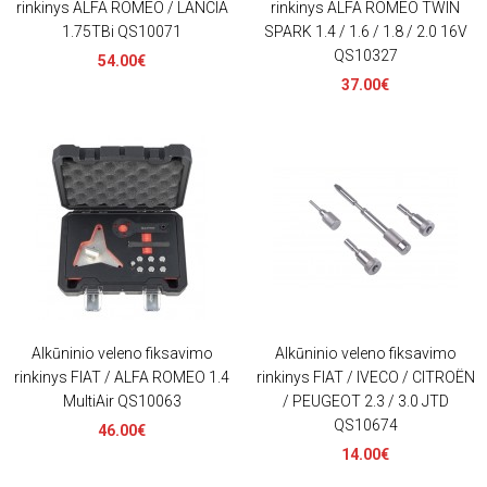
rinkinys ALFA ROMEO / LANCIA
rinkinys ALFA ROMEO TWIN
1.75TBi QS10071
SPARK 1.4 / 1.6 / 1.8 / 2.0 16V
QS10327
54.00€
37.00€
Alkūninio veleno fiksavimo
Alkūninio veleno fiksavimo
rinkinys FIAT / ALFA ROMEO 1.4
rinkinys FIAT / IVECO / CITROËN
MultiAir QS10063
/ PEUGEOT 2.3 / 3.0 JTD
QS10674
46.00€
14.00€