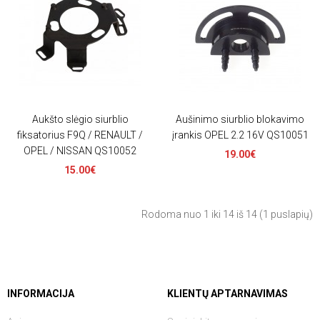
Aukšto slėgio siurblio
Aušinimo siurblio blokavimo
fiksatorius F9Q / RENAULT /
įrankis OPEL 2.2 16V QS10051
OPEL / NISSAN QS10052
19.00€
15.00€
Rodoma nuo 1 iki 14 iš 14 (1 puslapių)
INFORMACIJA
KLIENTŲ APTARNAVIMAS